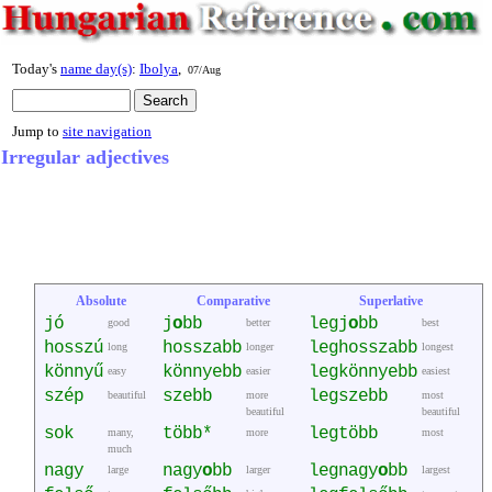
Today's
name day(s)
:
Ibolya
,
07/Aug
Jump to
site navigation
Irregular adjectives
Absolute
Comparative
Superlative
jó
j
o
bb
legj
o
bb
good
better
best
hosszú
hosszabb
leghosszabb
long
longer
longest
könnyű
könnyebb
legkönnyebb
easy
easier
easiest
szép
szebb
legszebb
beautiful
more
most
beautiful
beautiful
sok
több*
legtöbb
many,
more
most
much
nagy
nagy
o
bb
legnagy
o
bb
large
larger
largest