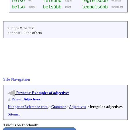
felső
felsőbb
legfelsőbb
top
higher
topmost
belső
belsőbb
legbelsőbb
inside
inner
innermost
a többi = the rest
a többiek = the others
Site Navigation
Previous:
Examples of adjectives
Parent:
Adjectives
HungarianReference.com
>
Grammar
>
Adjectives
>
Irregular adjectives
Sitemap
'Like' us on Facebook: