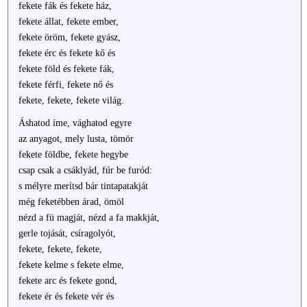
fekete fák és fekete ház,
fekete állat, fekete ember,
fekete öröm, fekete gyász,
fekete érc és fekete kő és
fekete föld és fekete fák,
fekete férfi, fekete nő és
fekete, fekete, fekete világ.
Áshatod íme, vághatod egyre
az anyagot, mely lusta, tömör
fekete földbe, fekete hegybe
csap csak a csáklyád, fúr be furód:
s mélyre merítsd bár tintapatakját
még feketébben árad, ömöl
nézd a fü magját, nézd a fa makkját,
gerle tojását, csíragolyót,
fekete, fekete, fekete,
fekete kelme s fekete elme,
fekete arc és fekete gond,
fekete ér és fekete vér és