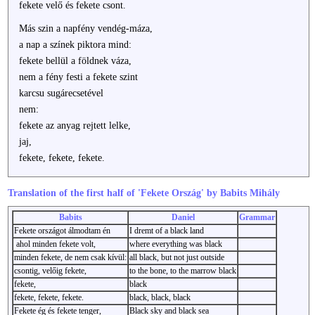
fekete velő és fekete csont.
Más szin a napfény vendég-máza,
a nap a színek piktora mind:
fekete bellül a földnek váza,
nem a fény festi a fekete szint
karcsu sugárecsetével
nem:
fekete az anyag rejtett lelke,
jaj,
fekete, fekete, fekete.
Translation of the first half of 'Fekete Ország' by Babits Mihály
Babits
Daniel
Grammar
Fekete országot álmodtam én
I dremt of a black land
ahol minden fekete volt,
where everything was black
minden fekete, de nem csak kívül:
all black, but not just outside
csontig, velőig fekete,
to the bone, to the marrow black
fekete,
black
fekete, fekete, fekete.
black, black, black
Fekete ég és fekete tenger,
Black sky and black sea