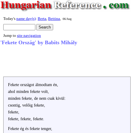
Today's
name day(s)
:
Berta
,
Bettina
,
06/Aug
Jump to
site navigation
'Fekete Ország' by Babits Mihály
Fekete országot álmodtam én,
ahol minden fekete volt,
minden fekete, de nem csak kívül:
csontig, velőig fekete,
fekete,
fekete, fekete, fekete.
Fekete ég és fekete tenger,